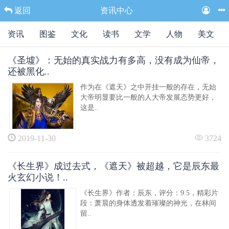
返回
资讯中心
资讯
图鉴
文化
读书
文学
人物
美文
《圣墟》：无始的真实战力有多高，没有成为仙帝，
还被黑化..
作为在《遮天》之中开挂一般的存在，无始
大帝明显要比一般的人大帝发展态势更好，
这是..
2019-11-30
3724
《长生界》成过去式，《遮天》被超越，它是辰东最
火玄幻小说！..
《长生界》作者：辰东，评分：9.5，精彩片
段：萧晨的身体透发着璀璨的神光，在林间
留..